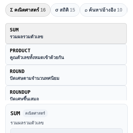
Σ คณิตศาสตร์
16
σ สถิติ
15
⌕ ค้นหา/อ้างอิง
10
SUM
รวมผลรวมตัวเลข
PRODUCT
คูณตัวเลขทั้งหมดเข้าด้วยกัน
ROUND
ปัดเศษตามจำนวนทศนิยม
ROUNDUP
ปัดเศษขึ้นเสมอ
ROUNDDOWN
SUM
คณิตศาสตร์
ปัดเศษลงเสมอ
รวมผลรวมตัวเลข