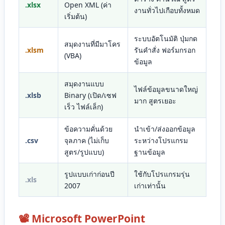
.xlsx
Open XML (ค่า
งานทั่วไปเกือบทั้งหมด
เริ่มต้น)
ระบบอัตโนมัติ ปุ่มกด
สมุดงานที่มีมาโคร
.xlsm
รันคำสั่ง ฟอร์มกรอก
(VBA)
ข้อมูล
สมุดงานแบบ
ไฟล์ข้อมูลขนาดใหญ่
.xlsb
Binary (เปิด/เซฟ
มาก สูตรเยอะ
เร็ว ไฟล์เล็ก)
ข้อความคั่นด้วย
นำเข้า/ส่งออกข้อมูล
.csv
จุลภาค (ไม่เก็บ
ระหว่างโปรแกรม
สูตร/รูปแบบ)
ฐานข้อมูล
รูปแบบเก่าก่อนปี
ใช้กับโปรแกรมรุ่น
.xls
2007
เก่าเท่านั้น
📽️ Microsoft PowerPoint