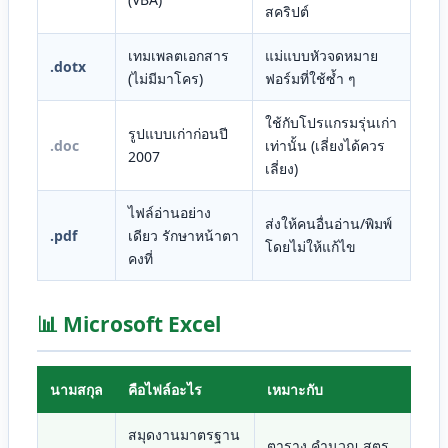
สคริปต์
เทมเพลตเอกสาร
แม่แบบหัวจดหมาย
.dotx
(ไม่มีมาโคร)
ฟอร์มที่ใช้ซ้ำ ๆ
ใช้กับโปรแกรมรุ่นเก่า
รูปแบบเก่าก่อนปี
.doc
เท่านั้น (เลี่ยงได้ควร
2007
เลี่ยง)
ไฟล์อ่านอย่าง
ส่งให้คนอื่นอ่าน/พิมพ์
.pdf
เดียว รักษาหน้าตา
โดยไม่ให้แก้ไข
คงที่
📊 Microsoft Excel
นามสกุล
คือไฟล์อะไร
เหมาะกับ
สมุดงานมาตรฐาน
ตาราง คำนวณ สูตร