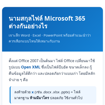
RANDBETWEEN
สุ่มตัวเลขระหว่าง min-max
นามสกุลไฟล์ Microsoft 365
ต่างกันอย่างไร
LOG
ลอการิทึมตามฐานที่กำหนด
เจาะลึก Word · Excel · PowerPoint พร้อมคำแนะนำว่า
ควรเลือกแบบไหนให้เหมาะกับงาน
SUMIF
รวมตัวเลขที่ตรงเงื่อนไข 1 ข้อ
SUMIFS
ตั้งแต่ Office 2007 เป็นต้นมา ไฟล์ Office เปลี่ยนมาใช้
รวมตัวเลขตามหลายเงื่อนไข
รูปแบบ
Open XML
ซึ่งเป็นไฟล์บีบอัด ขนาดเล็กลง กู้
คืนข้อมูลได้ดีกว่า และปลอดภัยกว่าแบบเก่า โดยมีหลัก
จำง่าย ๆ คือ
ลงท้ายด้วย
x
(เช่น .docx .xlsx .pptx) = ไฟล์
มาตรฐาน
ห้ามมีมาโคร
ปลอดภัย ใช้งานทั่วไป