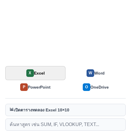
Excel
Word
X
W
PowerPoint
OneDrive
P
O
📊
เปิดตารางทดลอง Excel 10×10