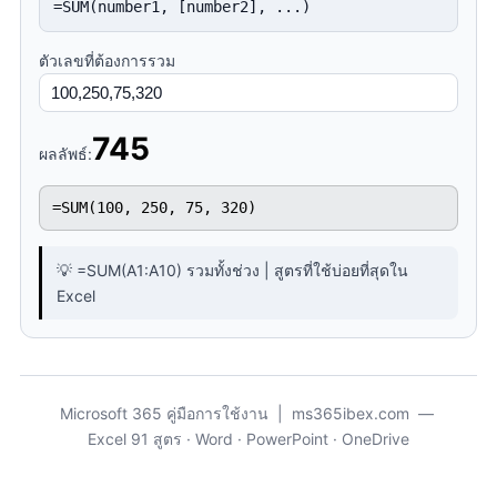
ABS
=SUM(number1, [number2], ...)
ค่าสัมบูรณ์ (บวกเสมอ)
ตัวเลขที่ต้องการรวม
MOD
หาเศษจากการหาร
745
ผลลัพธ์:
SQRT
รากที่สอง
=SUM(100, 250, 75, 320)
POWER
ยกกำลัง
💡 =SUM(A1:A10) รวมทั้งช่วง | สูตรที่ใช้บ่อยที่สุดใน
Excel
INT
ปัดเป็นจำนวนเต็มลงเสมอ
CEILING
Microsoft 365 คู่มือการใช้งาน | ms365ibex.com —
ปัดขึ้นตามหน่วยที่กำหนด
Excel 91 สูตร · Word · PowerPoint · OneDrive
FLOOR
ปัดลงตามหน่วยที่กำหนด