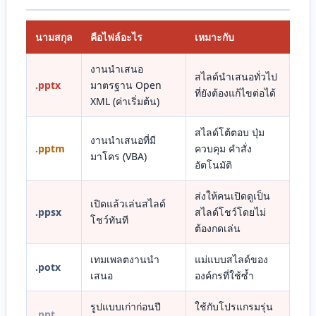
นามสกุล
คือไฟล์อะไร
เหมาะกับ
งานนำเสนอ
สไลด์นำเสนอทั่วไป
.pptx
มาตรฐาน Open
ที่ยังต้องแก้ไขต่อได้
XML (ค่าเริ่มต้น)
สไลด์โต้ตอบ ปุ่ม
งานนำเสนอที่มี
.pptm
ควบคุม คำสั่ง
มาโคร (VBA)
อัตโนมัติ
ส่งให้คนเปิดดูเป็น
เปิดแล้วเล่นสไลด์
.ppsx
สไลด์โชว์โดยไม่
โชว์ทันที
ต้องกดเล่น
เทมเพลตงานนำ
แม่แบบสไลด์ของ
.potx
เสนอ
องค์กรที่ใช้ซ้ำ
รูปแบบเก่าก่อนปี
ใช้กับโปรแกรมรุ่น
.ppt