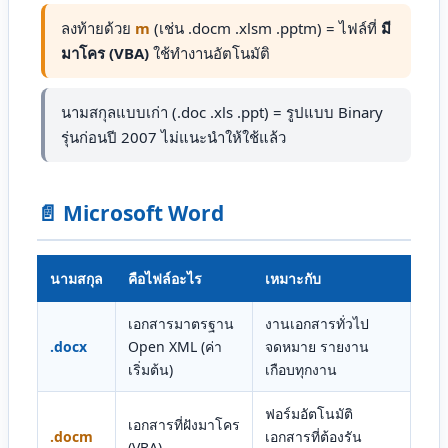
ลงท้ายด้วย
m
(เช่น .docm .xlsm .pptm) = ไฟล์ที่
มี
มาโคร (VBA)
ใช้ทำงานอัตโนมัติ
นามสกุลแบบเก่า (.doc .xls .ppt) = รูปแบบ Binary
รุ่นก่อนปี 2007 ไม่แนะนำให้ใช้แล้ว
📄 Microsoft Word
นามสกุล
คือไฟล์อะไร
เหมาะกับ
เอกสารมาตรฐาน
งานเอกสารทั่วไป
.docx
Open XML (ค่า
จดหมาย รายงาน
เริ่มต้น)
เกือบทุกงาน
ฟอร์มอัตโนมัติ
เอกสารที่ฝังมาโคร
.docm
เอกสารที่ต้องรัน
(VBA)